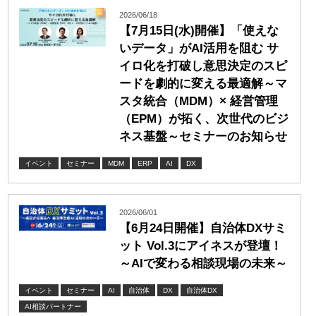
2026/06/18
【7月15日(水)開催】「使えな
いデータ」がAI活用を阻む サ
イロ化を打破し意思決定のスピ
ードを劇的に変える最適解～マ
スタ統合（MDM）× 経営管理
（EPM）が拓く、次世代のビジ
ネス基盤～セミナーのお知らせ
イベント
セミナー
MDM
ERP
AI
DX
2026/06/01
【6月24日開催】自治体DXサミ
ット Vol.3にアイネスが登壇！
～AIで変わる相談現場の未来～
イベント
セミナー
AI
自治体
DX
自治体DX
AI相談パートナー