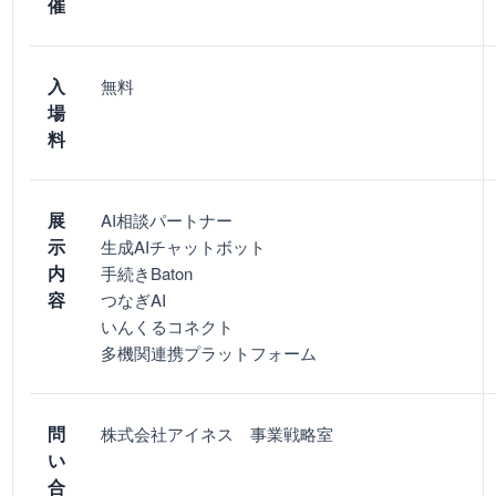
催
入
無料
場
料
展
AI相談パートナー
示
生成AIチャットボット
内
手続きBaton
容
つなぎAI
いんくるコネクト
多機関連携プラットフォーム
問
株式会社アイネス 事業戦略室
い
合