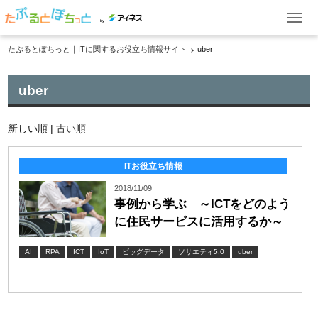
by
たぷるとぽちっと｜ITに関するお役立ち情報サイト
uber
ITお役立ち情報
uber
ケーススタディ
イベント・セミナー
新しい順 |
古い順
製品一覧
ITお役立ち情報
2018/11/09
事例から学ぶ ～ICTをどのよう
に住民サービスに活用するか～
資料ダウンロード
お問い合わせ
AI
RPA
ICT
IoT
ビッグデータ
ソサエティ5.0
uber