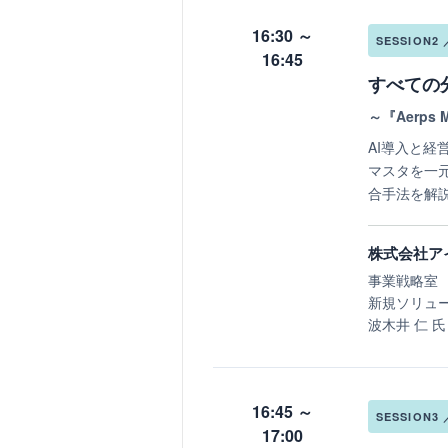
16:30 ～
SESSION2
16:45
すべての
～『Aerps
AI導入と
マスタを一
合手法を解
株式会社ア
事業戦略室
新規ソリュ
波木井 仁 氏
16:45 ～
SESSION3
17:00