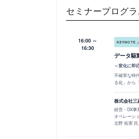
セミナープログラ
16:00 ～
KEYNOTE
16:30
データ駆
～変化に即
不確実な時
る化」から
株式会社三
経営・DX事
オペレーシ
北野 拓実 氏