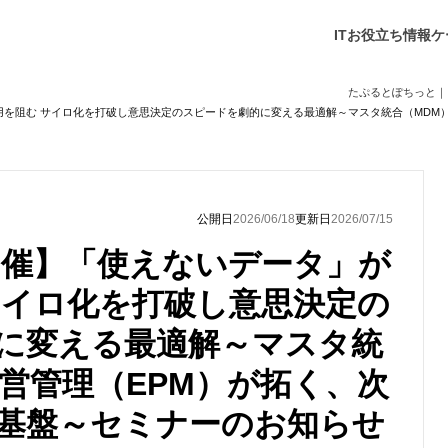
ITお役立ち情報
ケ
たぷるとぽちっと｜
I活用を阻む サイロ化を打破し意思決定のスピードを劇的に変える最適解～マスタ統合（MDM
公開日
2026/06/18
更新日
2026/07/15
)開催】「使えないデータ」が
 サイロ化を打破し意思決定の
に変える最適解～マスタ統
経営管理（EPM）が拓く、次
基盤～セミナーのお知らせ