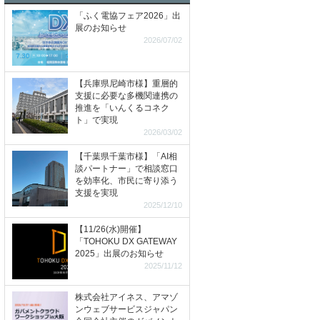
「ふく電協フェア2026」出
展のお知らせ
2026/07/02
【兵庫県尼崎市様】重層的
支援に必要な多機関連携の
推進を「いんくるコネク
ト」で実現
2026/03/02
【千葉県千葉市様】「AI相
談パートナー」で相談窓口
を効率化、市民に寄り添う
支援を実現
2025/12/10
【11/26(水)開催】
「TOHOKU DX GATEWAY
2025」出展のお知らせ
2025/11/12
株式会社アイネス、アマゾ
ンウェブサービスジャパン