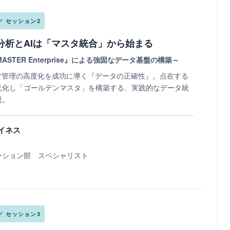
 ／ セッション2
分析とAIは「マスタ統合」から始まる
 MASTER Enterprise』による強固なデータ基盤の構築～
経営管理の高度化を成功に導く『データの正確性』
。点在する
元化し「ゴールデンマスタ」を構築する、実践的なデータ統
説。
イネス
ーション部 スペシャリスト
 ／ セッション3