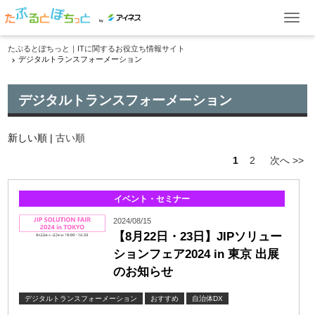
by
たぷるとぽちっと｜ITに関するお役立ち情報サイト
デジタルトランスフォーメーション
ITお役立ち情報
ケーススタディ
デジタルトランスフォーメーション
イベント・セミナー
新しい順 |
古い順
製品一覧
1
2
次へ >>
イベント・セミナー
資料ダウンロード
2024/08/15
お問い合わせ
【8月22日・23日】JIPソリュー
ションフェア2024 in 東京 出展
のお知らせ
デジタルトランスフォーメーション
おすすめ
自治体DX