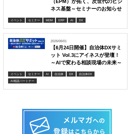
（EPM）が拓く、次世代のビジ
ネス基盤～セミナーのお知らせ
イベント
セミナー
MDM
ERP
AI
DX
2026/06/01
【6月24日開催】自治体DXサミ
ット Vol.3にアイネスが登壇！
～AIで変わる相談現場の未来～
イベント
セミナー
AI
自治体
DX
自治体DX
AI相談パートナー