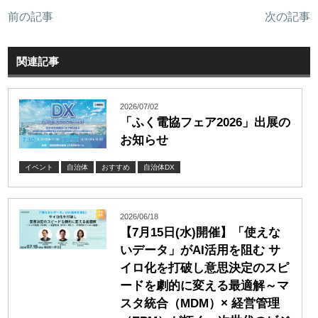
前の記事
次の記事
関連記事
2026/07/02
「ふく電協フェア2026」出展の
お知らせ
イベント
自治体
おすすめ
自治体DX
2026/06/18
【7月15日(水)開催】「使えな
いデータ」がAI活用を阻む サ
イロ化を打破し意思決定のスピ
ードを劇的に変える最適解～マ
スタ統合（MDM）× 経営管理