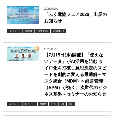
2026/07/02
「ふく電協フェア2026」出展の
お知らせ
イベント
自治体
おすすめ
自治体DX
2026/06/18
【7月15日(水)開催】「使えな
いデータ」がAI活用を阻む サ
イロ化を打破し意思決定のスピ
ードを劇的に変える最適解～マ
スタ統合（MDM）× 経営管理
（EPM）が拓く、次世代のビジ
ネス基盤～セミナーのお知らせ
イベント
セミナー
MDM
ERP
AI
DX