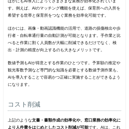
ほかにもAI導入によってさまざまな業務が効率化されていま
す。例えば、AIのマッチング機能を使えば、保育所への入所を
希望する世帯と保育所をつなぐ業務を効率化可能です。
ほかには、画像・動画認識機能の活用で、道路の損傷検出や歩
行者・自転車通行量の自動計測が可能となります。手作業と比
べると作業に割く人員数が大幅に削減できるだけでなく、検
出・計測の精度が向上するのも大きなメリットです。
数値予測もAIが得意とする作業のひとつです。予算額の推定や
観光客数予測など専門的な知識を必要とする数値予測作業も、
AIを導入することで容易かつ正確に実施することができるよう
になります。
コスト削減
上記のような
文書・書類作成の効率化や、窓口業務の効率化に
より人件費をはじめとしたコスト削減が可能
です。AIは、これ