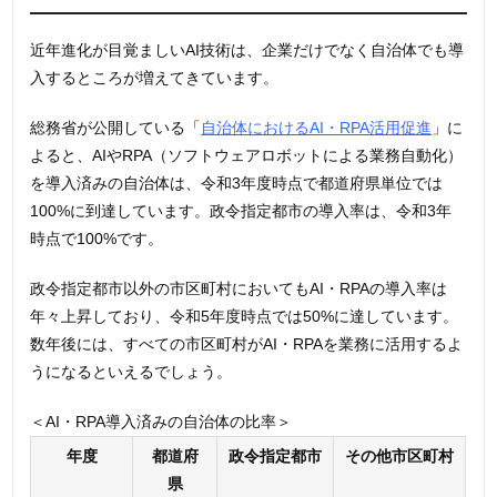
近年進化が目覚ましいAI技術は、企業だけでなく自治体でも導
入するところが増えてきています。
総務省が公開している「
自治体におけるAI・RPA活用促進
」に
よると、AIやRPA（ソフトウェアロボットによる業務自動化）
を導入済みの自治体は、令和3年度時点で都道府県単位では
100%に到達しています。政令指定都市の導入率は、令和3年
時点で100%です。
政令指定都市以外の市区町村においてもAI・RPAの導入率は
年々上昇しており、令和5年度時点では50%に達しています。
数年後には、すべての市区町村がAI・RPAを業務に活用するよ
うになるといえるでしょう。
＜AI・RPA導入済みの自治体の比率＞
年度
都道府
政令指定都市
その他市区町村
県