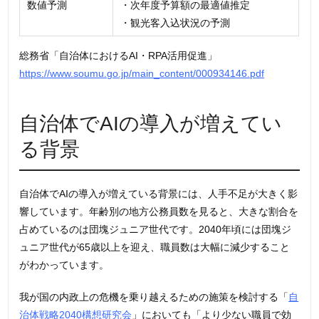
数値予測
・次年度予算額の最適値推定
・観光客入込状況の予測
総務省「自治体におけるAI・RPA活用促進」
https://www.soumu.go.jp/main_content/000934146.pdf
自治体でAIの導入が増えてい
る背景
自治体でAIの導入が増えている背景には、人手不足が大きく影
響しています。年齢別の地方公務員数を見ると、大きな割合を
占めているのは団塊ジュニア世代です。2040年頃には団塊ジ
ュニア世代が65歳以上を迎え、職員数は大幅に減少すること
がわかっています。
我が国の内政上の危機を乗り越えるための施策を検討する「
自
治体戦略2040構想研究会
」においても「より少ない職員で効