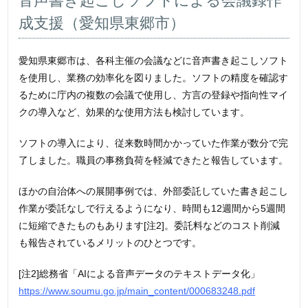
⾳声書き起こしソフトによる会議録作
成支援（愛知県東郷市）
愛知県東郷市は、各科主催の会議などに音声書き起こしソフト
を使用し、業務の効率化を図りました。ソフトの精度を確認す
るために庁内の複数の会議で使用し、方言の登録や指向性マイ
クの導入など、効果的な使用方法も検討しています。
ソフトの導入により、従来数時間かかっていた作業が数分で完
了しました。職員の事務負荷を軽減できたと報告しています。
ほかの自治体への展開事例では、外部委託していた書き起こし
作業が委託なしで行えるようになり、時間も12週間から5週間
に短縮できたものもあります[注2]。委託料などのコスト削減
も報告されているメリットのひとつです。
[注2]総務省「AIによる⾳声データのテキストデータ化」
https://www.soumu.go.jp/main_content/000683248.pdf