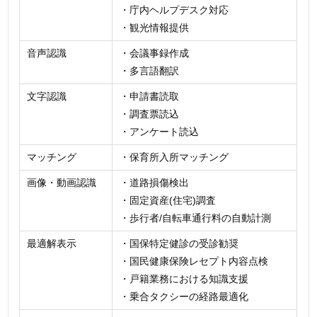
・庁内ヘルプデスク対応
・観光情報提供
音声認識
・会議事録作成
・多言語翻訳
文字認識
・申請書読取
・調査票読込
・アンケート読込
マッチング
・保育所入所マッチング
画像・動画認識
・道路損傷検出
・固定資産(住宅)調査
・歩行者/自転車通行料の自動計測
最適解表示
・国保特定健診の受診勧奨
・国民健康保険レセプト内容点検
・戸籍業務における知識支援
・乗合タクシーの経路最適化