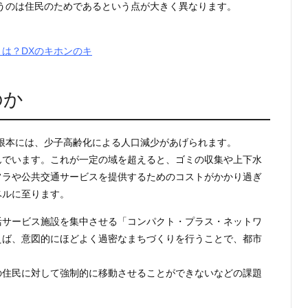
うのは住民のためであるという点が大きく異なります。
は？DXのキホンのキ
のか
根本には、少子高齢化による人口減少があげられます。
んでいます。これが一定の域を超えると、ゴミの収集や上下水
フラや公共交通サービスを提供するためのコストがかかり過ぎ
ベルに至ります。
活サービス施設を集中させる「コンパクト・プラス・ネットワ
えば、意図的にほどよく過密なまちづくりを行うことで、都市
。
の住民に対して強制的に移動させることができないなどの課題