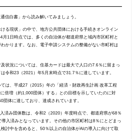
報通信白書」から読み解いてみましょう。
おける現状」の中で、地方公共団体における手続きオンライン
）年4月1日時点では、多くの自治体が都道府県と域内市区町村と
がわかります。なお、電子申請システムの整備がない市町村は
及状況については、住基カードは最大で人口の7.6％に留まっ
令和23（2021）年5月末時点で31.7％に達しています。
は、平成27（2015）年の「経済・財政再生計画 改革工程
でに倍増（約1,000団体）する」との目標を示していたのに対
,060団体に達しており、達成されています。
導入済み団体数は、令和2（2020）年度時点で、都道府県が68％
で導入済みとなっています。その他の市区町村は8％にとどまっ
検討中を含めると、50％以上の自治体がAIの導入に向けて取