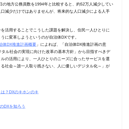
1日の地方公務員数を1994年と比較すると、約52万人減少してい
人口減少だけではありませんが、将来的な人口減少による人手
ーを活用することでこうした課題を解決し、住民一人ひとりに
うに変革しようというのが自治体DXです。
治体DX推進計画概要
」によれば、「自治体DX推進計画の意
ジタル社会の実現に向けた改革の基本方針」から目指すべきデ
タルの活用により、一人ひとりのニーズに合ったサービスを選
きる社会～誰一人取り残さない、人に優しいデジタル化～」が
は？DXのキホンのキ
のDXを知ろう