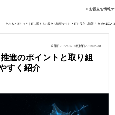
ITお役立ち情報
ケ
たぷるとぽちっと｜ITに関するお役立ち情報サイト
ITお役立ち情報
自治体DXと
公開日
2022/04/18
更新日
2025/05/30
？推進のポイントと取り組
やすく紹介