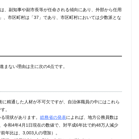
ては、副知事や副市長等が任命される傾向にあり、外部から任用
」、市区町村は「37」であり、市区町村においては少数派とな
が進まない理由は主に次の4点です。
術に精通した人材が不可欠ですが、自治体職員の中にはこれら
です。
いる現状があります。
総務省の発表
によれば、地方公務員数は
、令和4年4月1日現在の数値で、対平成6年比で約48万人減少
年比は、3,003人の増加）。