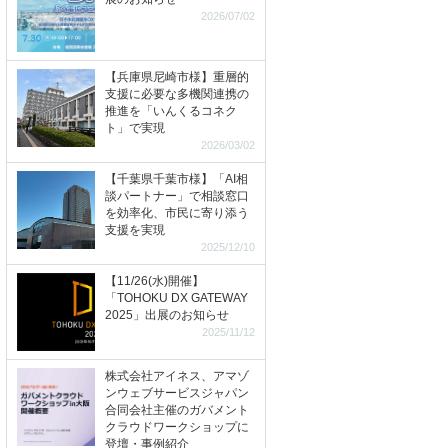
2026/07/02
【兵庫県尼崎市様】重層的
支援に必要な多機関連携の
推進を「いんくるコネク
ト」で実現
2026/03/02
【千葉県千葉市様】「AI相
談パートナー」で相談窓口
を効率化、市民に寄り添う
支援を実現
2025/12/10
【11/26(水)開催】
「TOHOKU DX GATEWAY
2025」出展のお知らせ
2025/11/12
株式会社アイネス、アマゾ
ンウェブサービスジャパン
合同会社主催のガバメント
クラウドワークショップに
登壇・事例紹介