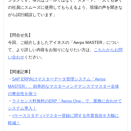
ションです。導入はゴールではなく、スタート。一人でも多く
の社員にスムーズに使用してもらえるよう、現場の声を聞きな
がら試行錯誤しています」
【問合せ先】
今回、ご紹介しましたアイネスの「Aerps MASTER」につい
て、より詳しい内容をお知りになりたい方は、
こちらからお問
い合わせ
ください。
【関連記事】
・
SAP ERP向けマスターデータ管理システム「Aerps
MASTER」、効率的なマスターメンテナンスでマスター全体
の整合性を保つ
・
ライセンス料無料のERP「Aerps One」で、業務に合わせて
システム導入！
・
<ケーススタディ>マスター登録に関する作業負担を大幅に
軽減！