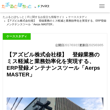
by
たぷるとぽちっと｜ITに関するお役立ち情報サイト
ケーススタディ
【アズビル株式会社様】 登録業務のミス軽減と業務効率化を実現する、ERP登録
ITお役立ち情報
メンテナンスツール「Aerps MASTER」
ケーススタディ
ケーススタディ
イベント・セミナー
公開日
2017/03/15
更新日
2025/03/05
【アズビル株式会社様】 登録業務の
製品一覧
ミス軽減と業務効率化を実現する、
ERP登録メンテナンスツール「Aerps
MASTER」
資料ダウンロード
お問い合わせ