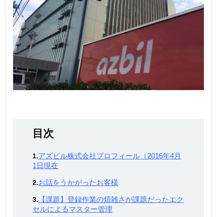
目次
アズビル株式会社プロフィール（2016年4月
1.
1日現在
お話をうかがったお客様
2.
【課題】登録作業の煩雑さが課題だったエク
3.
セルによるマスター管理