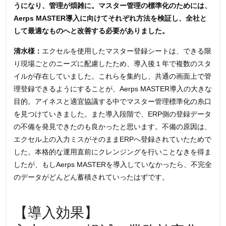
うになり、管理が煩雑に。マスター管理の標準化のためには、
Aerps MASTER導入に向けてそれぞれ方法を検証し、全社と
して最適なものへと改善する必要がありました。
清水様：
エクセルを使用したマスター登録シートは、できる限
り現場ごとのニーズに配慮したため、導入後１年で複数のスタ
イルが存在していました。これらを集約し、共通の画面上で管
理登録できるようにすることが、Aerps MASTER導入の大きな
目的。アイネスと適宜協議する中でマスター管理標準化の糸口
を見つけていきました。また導入段階で、ERP側の登録データ
の不備を発見できたのも良かったと思います。不備の原因は、
エクセル上の入力ミスがそのままERPへ登録されていたためで
した。本格的な運用直前にクレンジングを行いことなきを得ま
したが、もしAerps MASTERを導入していなかったら、不完全
のデータがどんどん蓄積されていったはずです。
【導入効果】