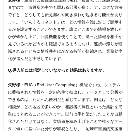
安井様
：重層的支援推進担当課は複雑・複合化した課題を扱い
ますので、市役所の中でも関わる部署が多く、アナログな方法
ですと、どうしても伝え漏れや聞き漏れが起きる可能性があり
ます。「いんくるコネクト」は、どの情報を誰に対して開示す
るかを設定することができます。誰にどこまでの情報を渡した
かが確かな上に、回覧機能を使うことで、送った情報を相手が
見ているのかどうかも確認できるようになり、連携の滞りが軽
減されるとともに情報共有にかかる時間が短縮され、業務効率
化が進んだと実感しています。
Q.導入前には想定していなかった効果はありますか。
矢野様
：EUC（End User Computing）機能ですね。システム
に蓄積された情報を一定の条件で抽出し、データとして分析が
できるのは、たいへん便利だと感じています。例えば、どんな
相談が、どの地区で多いのか、相談者の属性といった集計を簡
単にまとめることができます。以前は手作業だったことが自動
化されただけではなく、実績値を積み上げることで様々なデー
タ（値）に基づいた分析が容易となり、「尼崎市重層的支援推