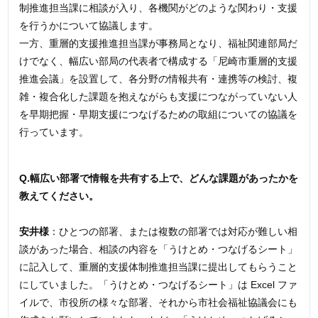
制推進担当課に相談が入り、各機関がどのような関わり・支援
を行うかについて協議します。
一方、重層的支援推進担当課が事務局となり、福祉関連部局だ
けでなく、幅広い部局の代表者で構成する「尼崎市重層的支援
推進会議」を設置して、各分野の情報共有・連携等の検討、複
雑・複合化した課題を抱えながらも支援につながっていない人
を早期把握・早期支援につなげるための取組についての協議を
行っています。
Q.幅広い部署で情報を共有する上で、どんな課題があったかを
教えてください。
安井様
：ひとつの部署、または複数の部署では対応が難しい相
談があった場合、相談の内容を「うけとめ・つなげるシート」
に記入して、重層的支援体制推進担当課に提出してもらうこと
にしていました。「うけとめ・つなげるシート」は Excel ファ
イルで、市役所の様々な部署、それから市社会福祉協議会にも