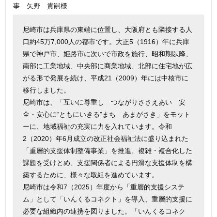
事 矢野
貴嗣
様
尼崎市は兵庫県の東端に位置し、大阪府とも隣接する人
口約45万7,000人の都市です。大正5（1916）年に兵庫
県で神戸市、姫路市に次いで市政を施行、昭和期以降、
南部に工業地域、中央部に商業地域、北部に住宅地が広
がる形で発展を続け、平成21（2009）年には中核市に
移行しました。
尼崎市は、「互いに尊重し つながりささえあい 安
全・安心に“ともにいきる”まち あまがさき」をモット
ーに、地域福祉の充実に力を入れています。令和
2（2020）年6月成立の改正社会福祉法に盛り込まれた
「重層的支援体制整備事業」を推進、複雑・複合化した
課題を受けとめ、支援関係者による円滑な支援体制を構
築するために、様々な取組を進めています。
尼崎市は令和7（2025）年度から「重層的支援システ
ム」として「いんくるコネクト」を導入、重層的支援に
必要な組織内の連携を図りました。「いんくるコネク