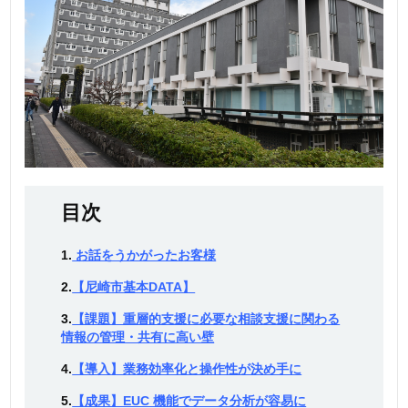
目次
1.
お話をうかがったお客様
2.
【尼崎市基本DATA】
3.
【課題】重層的支援に必要な相談支援に関わる
情報の管理・共有に高い壁
4.
【導入】業務効率化と操作性が決め手に
5.
【成果】EUC 機能でデータ分析が容易に