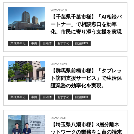
2025/12/10
【千葉県千葉市様】「AI相談パ
ートナー」で相談窓口を効率
化、市民に寄り添う支援を実現
業務効率化
事例
自治体
おすすめ
自治体DX
2025/09/29
【群馬県前橋市様】「タブレッ
ト訪問支援サービス」で生活保
護業務の効率化を実現。
業務効率化
事例
自治体
おすすめ
自治体DX
2025/03/31
【埼玉県八潮市様】3層分離ネ
ットワークの業務を１台の端末