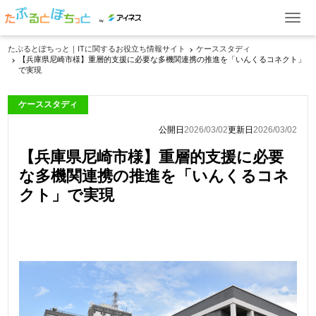
by
たぷるとぽちっと｜ITに関するお役立ち情報サイト
ケーススタディ
【兵庫県尼崎市様】重層的支援に必要な多機関連携の推進を「いんくるコネクト」
ITお役立ち情報
で実現
ケーススタディ
ケーススタディ
イベント・セミナー
公開日
2026/03/02
更新日
2026/03/02
【兵庫県尼崎市様】重層的支援に必要
製品一覧
な多機関連携の推進を「いんくるコネ
クト」で実現
資料ダウンロード
お問い合わせ