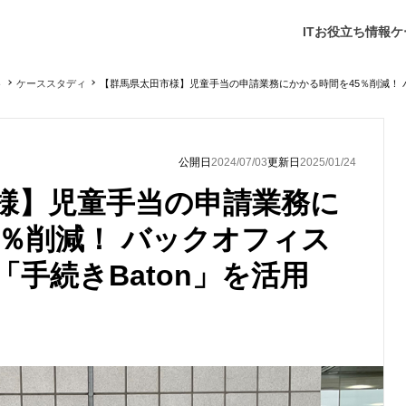
ITお役立ち情報
ケ
ト
ケーススタディ
【群馬県太田市様】児童手当の申請業務にかかる時間を45％削減！ バ
公開日
2024/07/03
更新日
2025/01/24
様】児童手当の申請業務に
5％削減！ バックオフィス
手続きBaton」を活用