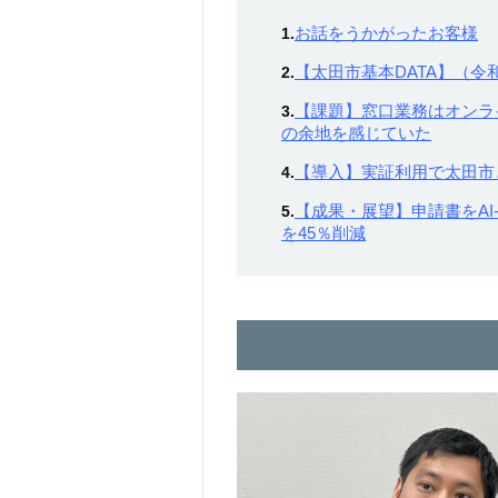
お話をうかがったお客様
1.
【太田市基本DATA】（令
2.
【課題】窓口業務はオンラ
3.
の余地を感じていた
【導入】実証利用で太田市
4.
【成果・展望】申請書をAI
5.
を45％削減