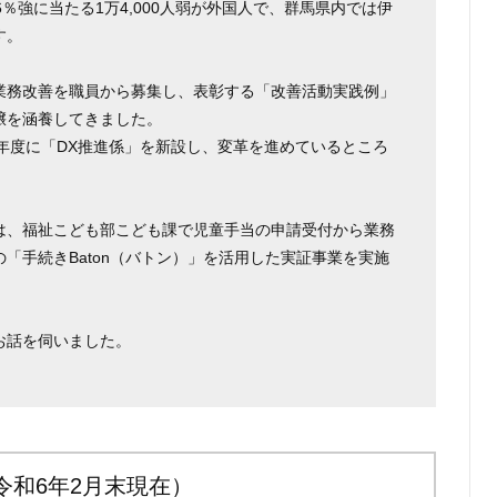
％強に当たる1万4,000人弱が外国人で、群馬県内では伊
す。
業務改善を職員から募集し、表彰する「改善活動実践例」
壌を涵養してきました。
2）年度に「DX推進係」を新設し、変革を進めているところ
月には、福祉こども部こども課で児童手当の申請受付から業務
「手続きBaton（バトン）」を活用した実証事業を実施
お話を伺いました。
令和6年2月末現在）