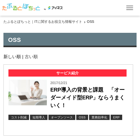
by
たぷるとぽちっと｜ITに関するお役立ち情報サイト
OSS
ITお役立ち情報
OSS
ケーススタディ
イベント・セミナー
新しい順 |
古い順
製品一覧
サービス紹介
2017/12/21
ERP導入の背景と課題 「オー
ダーメイド型ERP」ならうまく
資料ダウンロード
お問い合わせ
いく！
コスト削減
短期導入
オープンソース
OSS
業務効率化
ERP