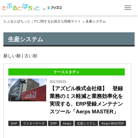
by
たぷるとぽちっと｜ITに関するお役立ち情報サイト
生産システム
ITお役立ち情報
生産システム
ケーススタディ
イベント・セミナー
新しい順 |
古い順
製品一覧
ケーススタディ
2017/03/15
【アズビル株式会社様】 登録
業務のミス軽減と業務効率化を
資料ダウンロード
お問い合わせ
実現する、ERP登録メンテナン
スツール「Aerps MASTER」
SAP
マスターデータ
ERP
Aerps
生産システム
Aerps MASTER