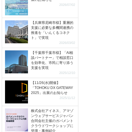
2026/07/02
【兵庫県尼崎市様】重層的
支援に必要な多機関連携の
推進を「いんくるコネク
ト」で実現
2026/03/02
【千葉県千葉市様】「AI相
談パートナー」で相談窓口
を効率化、市民に寄り添う
支援を実現
2025/12/10
【11/26(水)開催】
「TOHOKU DX GATEWAY
2025」出展のお知らせ
2025/11/12
株式会社アイネス、アマゾ
ンウェブサービスジャパン
合同会社主催のガバメント
クラウドワークショップに
登壇・事例紹介