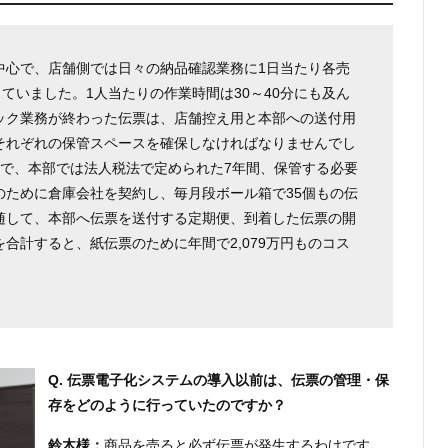
中心で、店舗側では日々の納品確認業務に1日当たり各売
していました。1人当たりの作業時間は30～40分にも及ん
ック業務が終わった伝票は、店舗控え用と本部への送付用
それぞれの保管スペースを確保しなければなりませんでし
まで、本部では法人税法で定められた7年間、保管する必要
のために倉庫会社を契約し、毎月段ボール箱で35個もの伝
随して、本部へ伝票を送付する定期便、到着した伝票の開
合計すると、紙伝票のために年間で2,079万円ものコス
Q. 伝票電子化システムの導入以前は、伝票の管理・保
存をどのように行っていたのですか？
鈴木様：
商品を売ると必ず伝票が発生するわけです