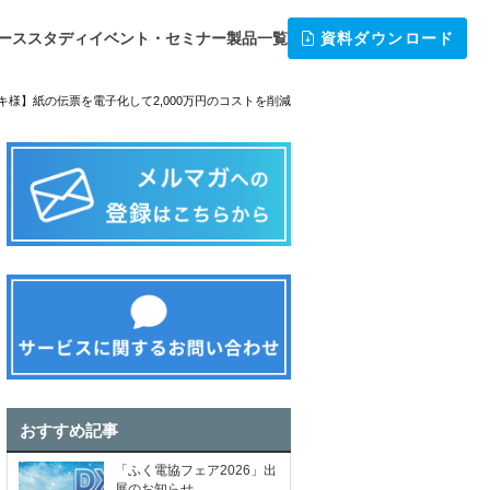
ーススタディ
イベント・セミナー
製品一覧
資料ダウンロード
キ様】紙の伝票を電子化して2,000万円のコストを削減
おすすめ記事
「ふく電協フェア2026」出
展のお知らせ