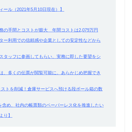
ール（2021年5月10日現在）】
の手間とコストが膨大 年間コストは2,079万円
ター利用での信頼感や企業としての安定性などから
スタッフに参画してもらい、実務に即した要望をシ
は、多くの伝票が閲覧可能に。あらかじめ把握でき
のコストを削減！倉庫サービスへ預ける段ボール箱の数
票を含め、社内の帳票類のペーパーレス化を推進したい
より】