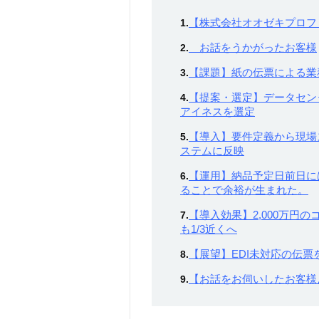
【株式会社オオゼキプロフィ
1.
お話をうかがったお客様
2.
【課題】紙の伝票による業務
3.
【提案・選定】データセン
4.
アイネスを選定
【導入】要件定義から現場
5.
ステムに反映
【運用】納品予定日前日に
6.
ることで余裕が生まれた。
【導入効果】2,000万円
7.
も1/3近くへ
【展望】EDI未対応の伝
8.
【お話をお伺いしたお客様
9.