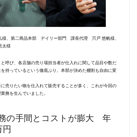
弘様、第二商品本部 デイリー部門 課長代理 宍戸 悠帆様、
亮太様
」と呼び、各店舗の売り場担当者が仕入れに関して品目や数だ
量を持っているという徹底ぶり。本部が決めた棚割も自由に変
日に売りたい物を仕入れて販売することが多く、これが今回の
理業務を生んでいました。
務の手間とコストが膨大 年
万円