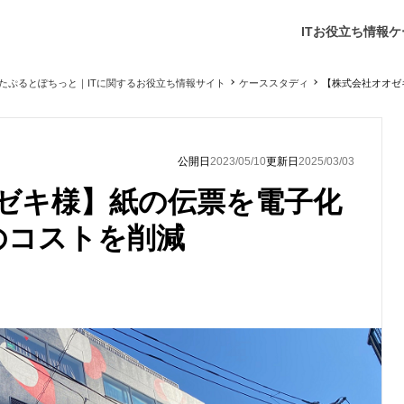
ITお役立ち情報
ケ
たぷるとぽちっと｜ITに関するお役立ち情報サイト
ケーススタディ
【株式会社オオゼ
公開日
2023/05/10
更新日
2025/03/03
ゼキ様】紙の伝票を電子化
円のコストを削減