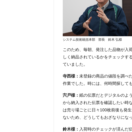
システム技術統括本部 部長 鈴木 弘様
このため、毎朝、発注した品物が入
しく納品されているかをチェックする
ていました。
寺西様：
未登録の商品の値段を調べ
作業でした。時には、何時間探して
宍戸様：
紙の伝票だとデジタルのよ
から納入された伝票を確認したい時
は売り場ごとに日々100枚前後も発
ないため、どうしてもおざなりにな
鈴木様：
入荷時のチェックが済んだ