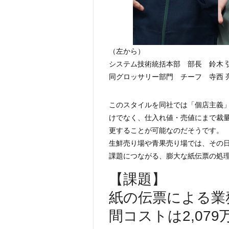
（左から）
システム技術統括本部 部長 鈴木 
同グロッサリー部門 チーフ 寺西 
このスタイルを同社では「個店主義
けでなく、仕入れ値・売値にまで裁
更することが可能なのだそうです。
生鮮売り場や青果売り場では、その
課題につながる、膨大な紙伝票の処
【課題】
紙の伝票による業
間コストは2,079