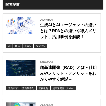
関連記事
2026/08/06
生成AIとAIエージェントの違い
とは？RPAとの違いや導入メリ
ット、活用事例を解説！
AI
RPA
生成AI
つなぎAI
2026/08/06
超高速開発（RAD）とは～仕組
みやメリット・デメリットをわ
かりやすく解説～
業務改革
業務効率化
業務改善
超高速開発（RAD）
2026/06/29