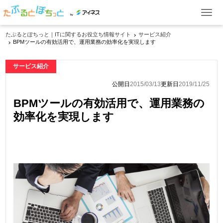
by
たぷるとぽちっと｜ITに関するお役立ち情報サイト
サービス紹介
BPMツールの有効活用で、運用業務の効率化を実現します
ITお役立ち情報
サービス紹介
ケーススタディ
公開日
2015/03/13
更新日
2019/11/25
イベント・セミナー
BPMツールの有効活用で、運用業務の
製品一覧
効率化を実現します
資料ダウンロード
お問い合わせ